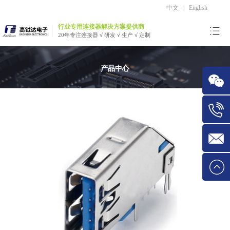
中文
|
English
行业专用连接器解决方案提供商
20年专注连接器 √ 研发 √ 生产 √ 定制
产品中心
微信
Tel:1534
E-mail