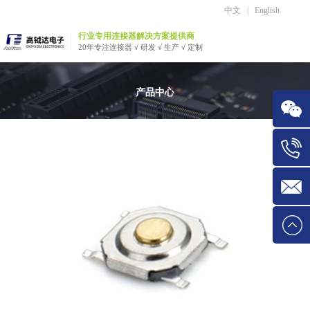
中文
|
English
行业专用连接器解决方案提供商
20年专注连接器 √ 研发 √ 生产 √ 定制
产品中心
微信
Tel:1534
E-mail