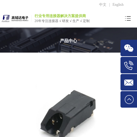
中文
|
English
行业专用连接器解决方案提供商
20年专注连接器 √ 研发 √ 生产 √ 定制
产品中心
微信
Tel:1534
E-mail