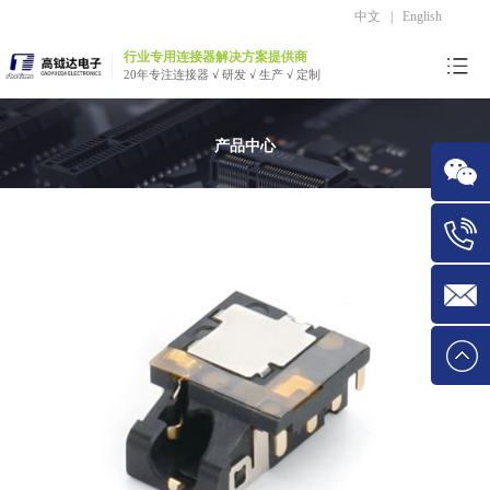
中文
|
English
行业专用连接器解决方案提供商
20年专注连接器 √ 研发 √ 生产 √ 定制
产品中心
微信
Tel:1534
E-mail