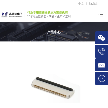
中文
|
English
行业专用连接器解决方案提供商
20年专注连接器 √ 研发 √ 生产 √ 定制
产品中心
微信
Tel:1534
E-mail