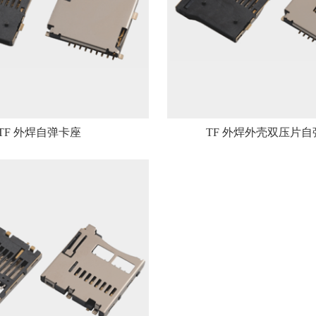
TF 外焊自弹卡座
TF 外焊外壳双压片