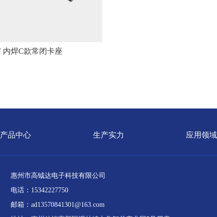
F 内焊C款常闭卡座
产品中心
生产实力
应用领域
惠州市高钺达电子科技有限公司
电话：15342227750
邮箱：ad13570841301@163.com