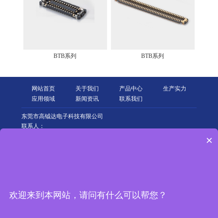
BTB系列
BTB系列
网站首页
关于我们
产品中心
生产实力
应用领域
新闻资讯
联系我们
东莞市高钺达电子科技有限公司
联系人：
夏小姐：15342227750
×
电话：0769-85108085
传真：0769-85150486
地址： 东莞市大岭山镇太公岭村莞长路110号2栋
惠州市高钺达电子科技有限公司
电话：15342227750
欢迎来到本网站，请问有什么可以帮您？
邮箱：ad13570841301@163.com
地址：惠州仲恺高新区沥林镇中集智谷产业园5号厂房