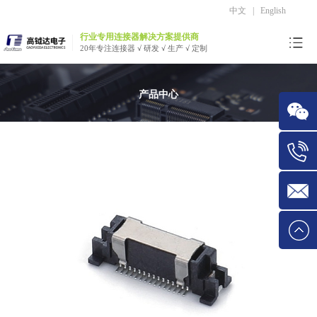
中文
|
English
行业专用连接器解决方案提供商
20年专注连接器 √ 研发 √ 生产 √ 定制
产品中心
微信
Tel:1534
E-mail